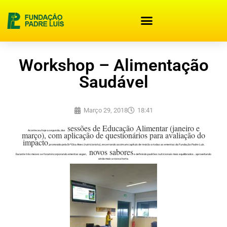
content
Workshop – Alimentação
Saudável
Março 29, 2018
18:41
sessões de Educação Alimentar (janeiro e
Aconteceu hoje a segunda, das
março), com aplicação de questionários para avaliação do
impacto
, promovido pela Drª Elsa Alves (nutricionista), encerrando assim um capítulo de revisão a todas as ementas da Fundação Padre Luís.
novos sabores
Durante três meses se foram incorporando ementas vegan,
e definindo padrões nutricionais mais equilibrados… aproveitando
ainda mais a nossa horta.