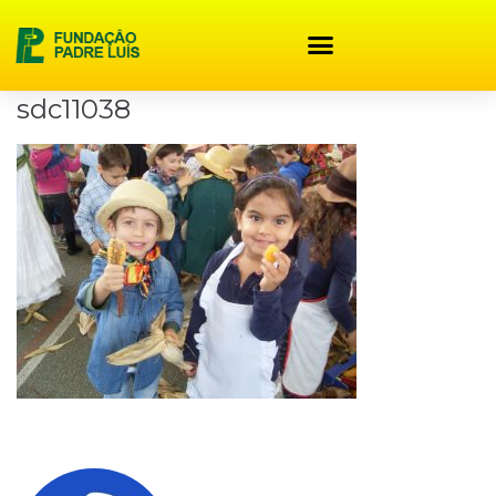
content
sdc11038