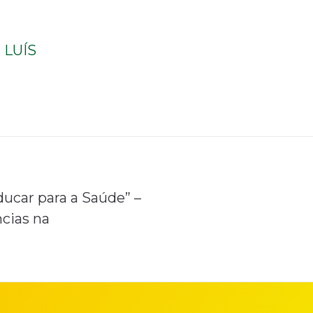
LUÍS
ucar para a Saúde” –
cias na