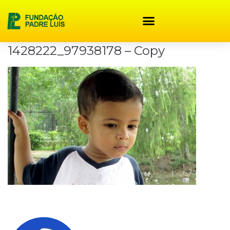
content
1428222_97938178 – Copy